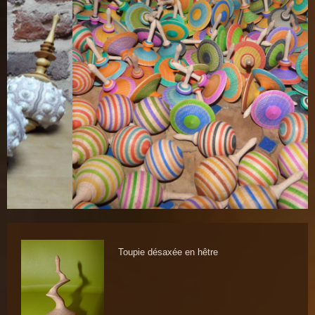
Toupie désaxée en hêtre